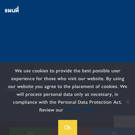
แผนที่
We use cookies to provide the best possible user
experience for those who visit our website. By using
our website you agree to the placement of cookies. We
Privacy policy
will process personal data only as necessary, in
compliance with the Personal Data Protection Act.
Review our
Privacy Policy.
Ok
© 2026 AUA Language Center. All Rights Reserved.
↓