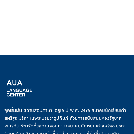
จุดเริ่มต้น สถานสอนภาษา เอยูเอ ปี พ.ศ. 2495 สมาคมนักเรียนเก่า
สหรัฐอเมริกา ในพระบรมราชูปถัมภ์ ด้วยการสนับสนุนของรัฐบาล
อเมริกัน ร่วมจัดตั้งสถานสอนภาษาสมาคมนักเรียนเก่าสหรัฐอเมริกา
(เอยูเอ) ณ วังสราญรมย์ เพื่อ “ส่งเสริมความเข้าใจซึ่งกันและกัน