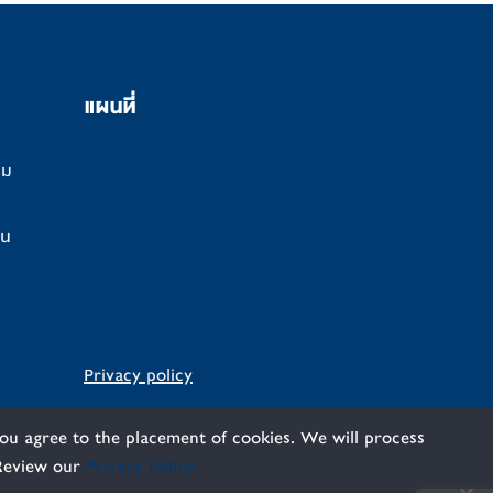
แผนที่
คม
นน
Privacy policy
you agree to the placement of cookies. We will process
 Review our
Privacy Policy.