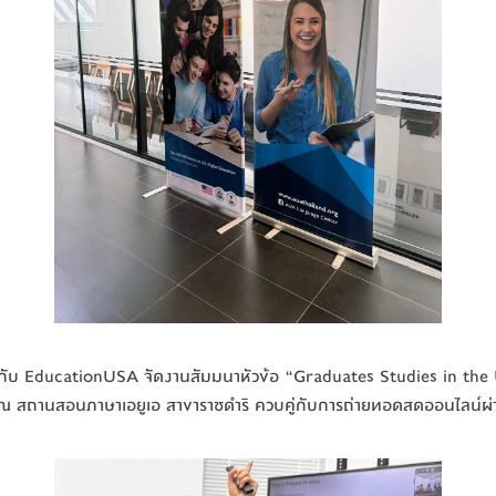
มกับ EducationUSA จัดงานสัมมนาหัวข้อ “Graduates Studies in the
วไป ณ สถานสอนภาษาเอยูเอ สาขาราชดำริ ควบคู่กับการถ่ายทอดสดออนไลน์