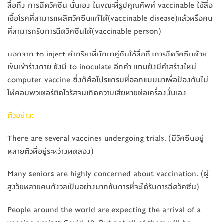
สื่อถึง การฉีดวัคซีน นั่นเอง ในขณะที่รูปคุณศัพท์ vaccinable ใช้สื่อ
เชื้อโรคที่สามารถผลิตวัคซีนแก้ได้(vaccinable disease)แล้วหรือคน
ที่สามารถรับการฉีดวัคซีนได้(vaccinable person)
นอกจาก to inject คำกริยาที่มักมาคู่กันใช้สื่อถึงการฉีดวัคซีนด้วย
เข็มเข้าร่างกาย ยังมี to inoculate อีกคำ แถมยังมีคำสร้างใหม่
computer vaccine ซึ่งก็คือโปรแกรมที่ออกแบบมาเพื่อป้องกันไม่
ให้คอมพิวเตอร์ติดไวรัสจนเกิดความเสียหายต่อเครื่องนั่นเอง
ตัวอย่าง:
There are several vaccines undergoing trials. (มีวัคซีนอยู่
หลายตัวที่อยู่ระหว่างทดลอง)
Many seniors are highly concerned about vaccination. (ผู้
สูงวัยหลายคนกังวลเป็นอย่างมากกับการที่จะได้รับการฉีดวัคซีน)
People around the world are expecting the arrival of a