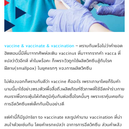
vaccine & vaccinate & vaccination
– ทราบกันหรือไม่ว่าคำยอด
ฮิตตอนนี้มีที่มาจากศัพท์ละติน vaccinus ที่มาจากรากคำ vacca ที่
แปลว่าวัวอีกที ทำไมหรือคะ ก็เพราะวัวถูกใช้ผลิตวัคซีนสู้กับโรค
ฝีดาษ(smallpox) ในยุคแรกๆ ของการผลิตวัคซีน
ไม่ต้องบอกก็ทราบกันดีว่า vaccine คืออะไร เพราะภาษาไทยก็รับคำ
นามนี้มาใช้อย่างตรงตัวเพื่อสื่อถึงผลิตภัณฑ์ชีวภาพที่ใช้ฉีดเข้าร่างกาย
คนเราเพื่อกระตุ้นให้เกิดภูมิคุ้มกันต่อเชื้อโรคนั้นๆ เพราะเราคุ้นเคยกับ
การฉีดวัคซีนแต่เด็กกันเป็นอย่างดี
แต่คำนี้ก็มีรูปกริยา to vaccinate และรูปคำนาม vaccination ที่น่า
สนใจด้วยเช่นกัน โดยคำแรกแปลว่า อาการการฉีดวัคซีน ส่วนคำหลัง