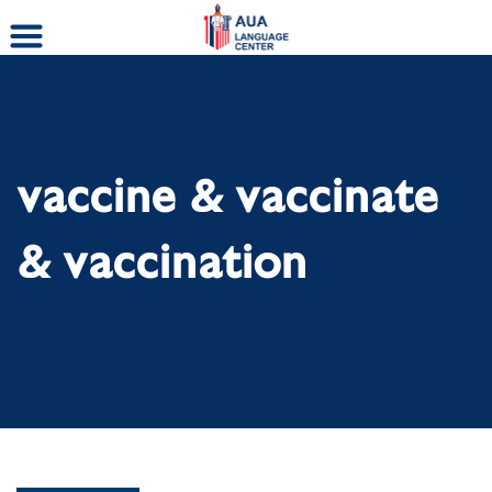
Skip
to
content
vaccine & vaccinate
& vaccination