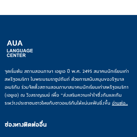
จุดเริ่มต้น สถานสอนภาษา เอยูเอ ปี พ.ศ. 2495 สมาคมนักเรียนเก่า
สหรัฐอเมริกา ในพระบรมราชูปถัมภ์ ด้วยการสนับสนุนของรัฐบาล
อเมริกัน ร่วมจัดตั้งสถานสอนภาษาสมาคมนักเรียนเก่าสหรัฐอเมริกา
(เอยูเอ) ณ วังสราญรมย์ เพื่อ “ส่งเสริมความเข้าใจซึ่งกันและกัน
ระหว่างประชาชนชาวไทยกับชาวอเมริกันให้แน่นแฟ้นยิ่งขึ้น
อ่านต่อ..
ช่องทางติดต่ออื่น