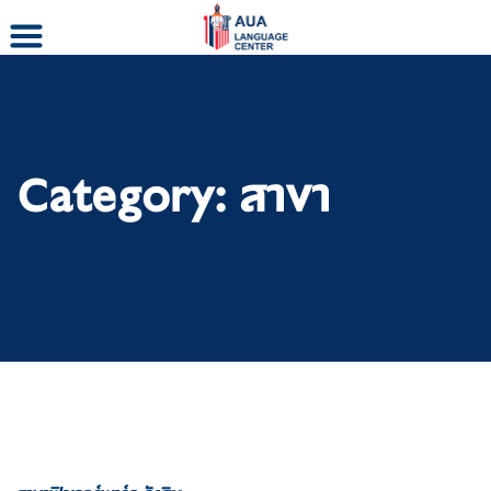
Skip
to
content
Category:
สาขา