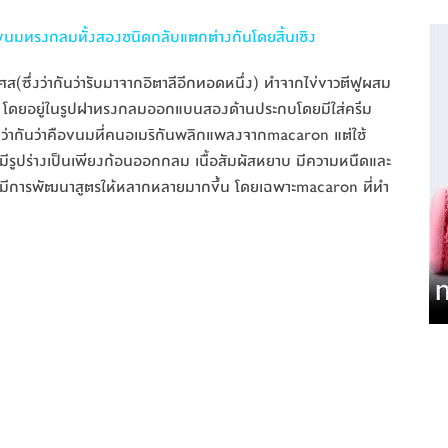
นมทรงกลมทั้งสองชนิดกลับแตกต่างกันโดยสิ้นเชิง
ส(ซึ่งว่ากันว่ารับมาจากอิตาลีอีกทอดหนึ่ง) ทำจากไข่ขาวตีฟูผสม
น โดยอยู่ในรูปฝาทรงกลมออกแบนสองด้านประกบโดยมีใส่ครีม
 ว่ากันว่าคือขนมที่คนอเมริกันพลิกแพลงจากmacaron แต่ใช้
มีรูปร่างเป็นเพียงก้อนออกกลม เนื้อสัมผัสหยาบ มีความหนืดและ
งมีการพัฒนาสูตรให้หลากหลายมากขึ้น โดยเฉพาะmacaron ที่ทำ