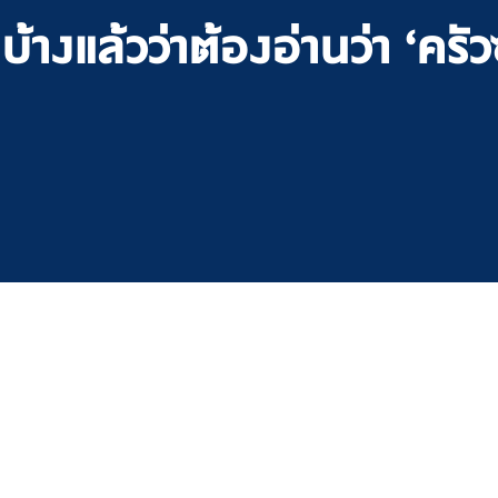
างแล้วว่าต้องอ่านว่า ‘ครัวซ