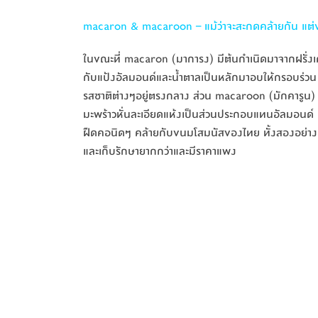
macaron & macaroon – แม้ว่าจะสะกดคล้ายกัน แต่ข
ในขณะที่ macaron (มาการง) มีต้นกำเนิดมาจากฝรั่งเศ
กับแป้งอัลมอนด์และน้ำตาลเป็นหลักมาอบให้กรอบร่ว
รสชาติต่างๆอยู่ตรงกลาง ส่วน macaroon (มักคารูน)
มะพร้าวหั่นละเอียดแห้งเป็นส่วนประกอบแทนอัลมอนด์ 
ฝืดคอนิดๆ คล้ายกับขนมโสมนัสของไทย ทั้งสองอย่า
และเก็บรักษายากกว่าและมีราคาแพง