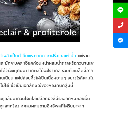
่คำหลังเป็นคำยืมตรงจากภาษาฝรั่งเศสเท่านั้น
แต่รวม
อง และมักจะบดละเอียดก่อนหน้าผสมน้ำตาลหรือกวนจนเละ
าได้ว่าวัตถุดิบมาจากผลไม้อะไรจากสี รวมถึงเมล็ดที่อาจ
นจนเนียน แต่ปล่อยทิ้งให้เป็นเนื้อหยาบๆ อย่างไรก็ตามใน
ม่ได้ ซึ่งเป็นเอกลักษณ์ของของกินกลุ่มนี้
ะกูลส้มมากวนโดยใส่เปลือกผิวที่มีรสออกขมซอยหั่น
ชูและเครื่องเทศลงผสมตามอิทธิพลที่ได้รับมาจาก