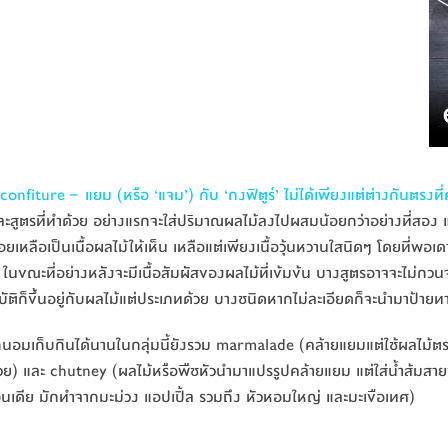
onfiture – แยม (หรือ ‘แจม’) กับ ‘กงฟิตูร์’ ไม่ได้เพียงแต่ต่างกันตรงที
ีและสูตรที่ทำด้วย อย่างแรกจะใส่ปริมาณผลไม้ลงไปผสมน้อยกว่าอย่างที่ส
อยเหลือเป็นเนื้อผลไม้ให้เห็น เหลือแต่เพียงเนื้อวุ้นหวานใสนิดๆ โดยที่พอเด
้ ในขณะที่อย่างหลังจะมีเนื้อสัมผัสของผลไม้ที่เข้มข้น บางสูตรอาจจะไม่กว
ัติก็ขึ้นอยู่กับผลไม้แต่ประเภทด้วย บางชนิดหากไม่ละเอียดก็จะนำมาป้ายทาไ
นอมเก็บกินได้นานในกลุ่มนี้ยังรวม marmalade (คล้ายแยมแต่ใช้ผลไม้ตร
วย) และ chutney (ผลไม้หรือพืชหัวนำมาแปรรูปคล้ายแยม แต่ใส่น้ำส้มสาย
ินเดีย มักทำจากมะม่วง แอปเปิ้ล รวมถึง หัวหอมใหญ่ และมะเขือเทศ)