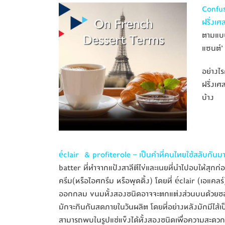
Confus
ฝรั่งเศ
ตามแบบว
แซนต์’
อย่างไร
ฝรั่งเ
บ้าง
éclair & profiterole – เป็นคำที่คนไทยใช้สลับกันมากท
batter ที่ทำจากแป้งสาลีตีไข่และเนยที่นำไปอบให้สุกก
ครีม(หรือไอศกรีม หรือพุดดิ้ง) โดยที่ éclair (เอแคลร
ออกกลม ขนมทั้งสองชนิดอาจจะตกแต่งส่วนบนด้วยชอกโก
มักจะกินกันสดภายในวันผลิต โดยที่อย่างหลังมักมีไส้เป็
สามารถพบในรูปแช่แข็งได้ทั้งสองชนิดเพื่อความสะดว