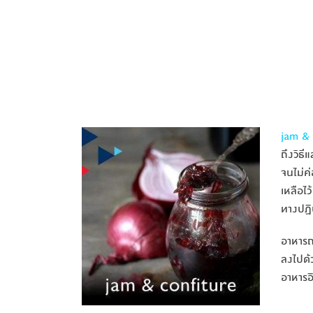
jam & c
ถึงวิธ
จนไม่ค่
เหลือไว
ทางปฏิบ
อาหารถ
ลงไปด้
อาหารอ