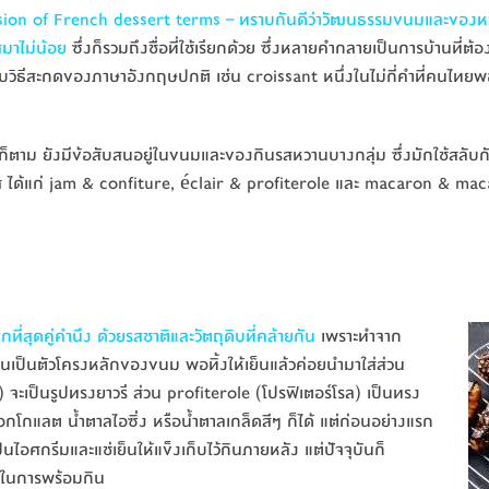
ion of French dessert terms – ทราบกันดีว่าวัฒนธรรมขนมและของหว
สมาไม่น้อย
ซึ่งก็รวมถึงชื่อที่ใช้เรียกด้วย ซึ่งหลายคำกลายเป็นการบ้านที่ต้
ิธีสะกดของภาษาอังกฤษปกติ เช่น croissant หนึ่งในไม่กี่คำที่คนไทยพอจะคุ
ก็ตาม ยังมีข้อสับสนอยู่ในขนมและของกินรสหวานบางกลุ่ม ซึ่งมักใช้สลับกั
ศส ได้แก่ jam & confiture, éclair & profiterole และ macaron & macar
ี่สุดคู่คำนึง ด้วยรสชาติและวัตถุดิบที่คล้ายกัน
เพราะทำจาก
่อนเป็นตัวโครงหลักของขนม พอทิ้งให้เย็นแล้วค่อยนำมาใส่ส่วน
์) จะเป็นรูปทรงยาวรี ส่วน profiterole (โปรฟิเตอร์โรล) เป็นทรง
แลต น้ำตาลไอซิ่ง หรือน้ำตาลเกล็ดสีๆ ก็ได้ แต่ก่อนอย่างแรก
นไอศกรีมและแช่เย็นให้แข็งเก็บไว้กินภายหลัง แต่ปัจจุบันก็
กในการพร้อมกิน