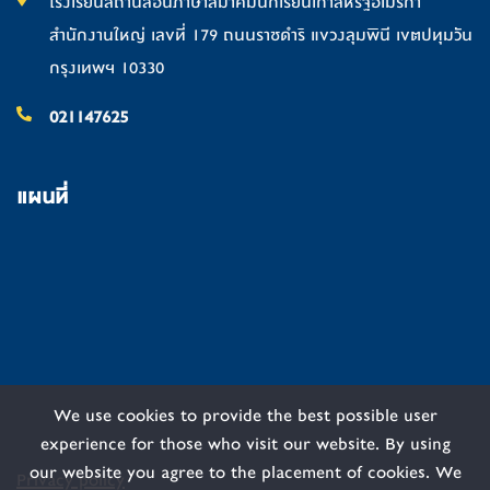
โรงเรียนสถานสอนภาษาสมาคมนักเรียนเก่าสหรัฐอเมริกา
สำนักงานใหญ่ เลขที่ 179 ถนนราชดำริ แขวงลุมพินี เขตปทุมวัน
กรุงเทพฯ 10330
021147625
แผนที่
We use cookies to provide the best possible user
experience for those who visit our website. By using
our website you agree to the placement of cookies. We
Privacy policy