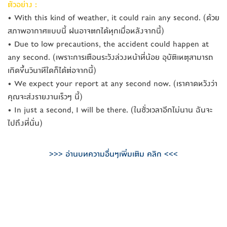
ตัวอย่าง :
• With this kind of weather, it could rain any second. (ด้วย
สภาพอากาศแบบนี้ ฝนอาจตกได้ทุกเมื่อหลังจากน
ี้)
• Due to low precautions, the accident could happen at
any second. (เพราะการเตือนระวังล่วงหน้
าที่น้อย อุบัติเหตุสามารถ
เกิดขึ้นวิ
นาทีใดก็ได้ต่อจากนี้)
• We expect your report at any second now. (เราคาดหวังว่า
คุณจะส่งรายง
านเร็วๆ นี้)
• In just a second, I will be there. (ในชั่วเวลาอีกไม่นาน ฉันจะ
ไปถึงที่นั่น)
>>> อ่านบทความอื่นๆเพิ่มเติม คลิก <<<