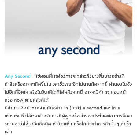
Any Second
– ใช้ตอนที่เราต้องการจะกล่าว
ถึงบางสิ่งบางอย่างที่
กำลัง
หรืออาจจะเกิดขึ้นในเวลาชั่
วขณะอีกไม่นานถัดจากนี้ ทำนองในชั่ว
ไม่อีกกี่อึดใจ หรือในวินาทีใดก็ได้หลังจาก
นี้ อาจจะมีคำ at ก่อนหน้า
หรือ now ตามหลังก็ได้
มีสำนวนที่หน้าตาคล้ายกันอย
่าง in (just) a second และ in a
minute ซึ่งใช้เวลาสำหรับการที่ผู้
พูดหรือเจ้าของประโยคต้องกา
รสื่อสา
รทำนองว่าให้รออีกสั
กนิด กำลังจะถึง หรือใกล้จะทำภารกิจนั้นๆ ส
ำเร็จ
แล้ว