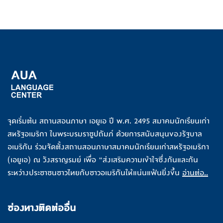
จุดเริ่มต้น สถานสอนภาษา เอยูเอ ปี พ.ศ. 2495 สมาคมนักเรียนเก่า
สหรัฐอเมริกา ในพระบรมราชูปถัมภ์ ด้วยการสนับสนุนของรัฐบาล
อเมริกัน ร่วมจัดตั้งสถานสอนภาษาสมาคมนักเรียนเก่าสหรัฐอเมริกา
(เอยูเอ) ณ วังสราญรมย์ เพื่อ “ส่งเสริมความเข้าใจซึ่งกันและกัน
ระหว่างประชาชนชาวไทยกับชาวอเมริกันให้แน่นแฟ้นยิ่งขึ้น
อ่านต่อ..
ช่องทางติดต่ออื่น