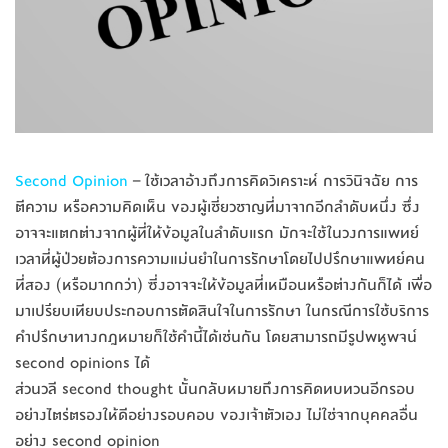
Second Opinion
– ใช้เวลาอ้างถึงการคิดวิเครา
ะห์ การวินิจฉัย การ
ตีความ หรือความคิดเห็น ของผู้เชี่ยวชาญที่มาจากอีก
ลำดับหนึ่ง ซึ่ง
อาจจะแตกต่างจากผู้ที่ใ
ห้ข้อมูลในลำดับแรก มักจะใช้ในวงการแพทย์
เวลาที่ผู้ป่วยต้องการความแ
ม่นยำในการรักษาโดยไปปรึกษา
แพทย์คน
ที่สอง (หรือมากกว่า) ซี่งอาจจะให้ข้อมูลที่เหมือ
นหรือต่างกันก็ได้ เพื่อ
มาเปรียบเทียบประกอบกา
รตัดสินใจในการรักษา ในกรณีการใช้บริการ
คำปรึกษา
ทางกฎหมายก็ใช้คำ
นี้ได้เช่นกัน โดยสามารถมีรูปพหูพจน์
second opinions ได้
ส่วนวลี second thought นั้นกลับหมายถึงการคิดทบทวน
อีกรอบ
อย่างไตร่ตรองให้ดีอย่างรอบ
คอบ ของเจ้าตัวเอง ไม่ใช่จากบุคคลอื่น
อย่าง second opinion