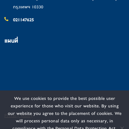
กรุงเทพฯ 10330
021147625
แผนที่
We use cookies to provide the best possible user
experience for those who visit our website. By using
our website you agree to the placement of cookies. We
Privacy policy
will process personal data only as necessary, in
compliance with the Personal Data Protection Act.