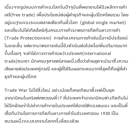
เนื่องจากรูปแบบการค้าของโลกในปัจจุบันที่พยายามให้อิงหลักการค้า
เสรี(free trade) เพื่อประโยชน์ต่อผู้ทำธุรกิจและผู้บริโภคโดยรวม โดย
อยู่บนฐานของระบบตลาดเดียวกันทั้งโลก (global single market)
และเลี่ยงไม่ให้เกิดลัทธิคุ้มครองการค้า/มาตรการกีดกันทางการค้า
(Trade Protectionism) การทำสงครามการค้าเช่นนี้อาจมีประโยชน์
ในระยะสั้น แต่หากมาตรการเช่นนี้ยังดำเนินต่อไปหรือเพิ่มปริมาณมาก
ขึ้นเรื่อยๆ จะทำให้ภาวะการค้าระหว่างประเทศ(international
trade)ซบเซา นักเศรษฐศาสตร์สายหนึ่งเชื่อว่าท้ายสุดจะนำมาซึ่งความ
เสียหายต่อประเทศคู่กรณี และผู้ที่ได้รับผลกระทบมากที่สุดก็คือผู้ที่ทำ
ธุรกิจและผู้บริโภค
Trade War ไม่ใช่สิ่งใหม่ อย่างน้อยก็เคยเกิดมาตั้งแต่เป็นยุค
อาณานิคมในคริสต์ศตวรรษที่17 ที่ประเทศเจ้าอาณานิคมต่างกีดกันไม่
ให้อีกฝ่ายเข้าไปทำการค้าขายในประเทศใต้อาณัติของตนเอง และเป็นที่
เชื่อกันว่านโยการการกีดกันทางการค้าในช่วงทศวรรษ 1930 เป็น
ชนวนหนึ่งของสงครามโลกครั้งที่สองด้วย