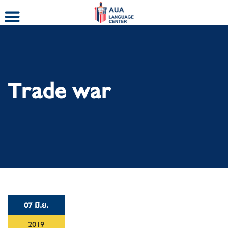
Skip
to
content
Trade war
07 มิ.ย.
2019