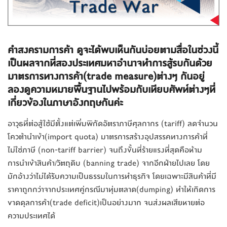
คำสงครามการค้า ดูจะได้พบเห็นกันบ่อยตามสื่อในช่วงนี้
เป็นผลจากที่สองประเทศมหาอำนาจทำการสู้รบกันด้วย
มาตรการทางการค้า(trade measure)ต่างๆ กันอยู่
ลองดูความหมายพื้นฐานไปพร้อมกับเทียบศัพท์ต่างๆที่
เกี่ยวข้องในภาษาอังกฤษกันค่ะ
อาวุธที่ต่อสู้ใช้มีตั้งแต่เพิ่มพิกัดอัตราภาษีศุลกากร (tariff) ลดจำนวน
โควต้านำเข้า(import quota) มาตรการสร้างอุปสรรคทางการค้าที่
ไม่ใช่ภาษี (non-tariff barrier) จนถึงขั้นที่ร้ายแรงที่สุดคือห้าม
การนำเข้าสินค้า/วัตถุดิบ (banning trade) จากอีกฝ่ายไปเลย โดย
มักอ้างว่าไม่ได้รับความเป็นธรรมในการทำธุรกิจ โดยเฉพาะมีสินค้าที่มี
ราคาถูกกว่าจากประเทศคู่กรณีมาทุ่มตลาด(dumping) ทำให้เกิดการ
ขาดดุลการค้า(trade deficit)เป็นอย่างมาก จนส่งผลเสียหายต่อ
ความประเทศได้