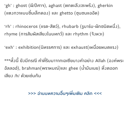
‘gh’ : ghost (ผี/ปีศาจ), aghast (ตกตะลึง/สะพรึง), gherkin
(แตงกวาแบบชิ้นเล็กดอง) และ ghetto (ชุนชนแออัด)
‘rh’ : rhinoceros (แรด-สัตว์), rhubarb (รูบาร์บ-ผักชนิดหนึ่ง),
rhyme (การสัมผัสเสียงในบทกวี) และ rhythm (จังหวะ)
‘exh’ : exhibition(นิทรรศการ) และ exhaust(เหนื่อยหมดแรง)
***ทั้งนี้ ยังมีกรณี คำที่รับมาจากเอเซียบางคำอย่าง Allah (องค์พระ
อัลลอฮ์), brahman(พราหมณ์)และ ghee (น้ำมันเนย) ที่งดออก
เสียง /h/ ด้วยเช่นกัน
>>> อ่านบทความอื่นๆเพิ่มเติม คลิก <<<