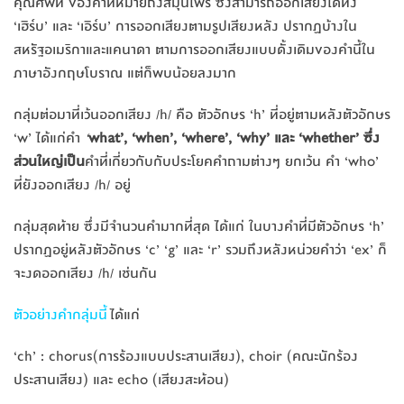
คุณศัพท์ ของคำที่หมายถึงสมุนไพร ซึ่งสามารถออกเสียงได้ทั้ง
‘เฮิร์บ’ และ ‘เอิร์บ’ การออกเสียงตามรูปเสียงหลัง ปรากฏบ้างใน
สหรัฐอเมริกาและแคนาดา ตามการออกเสียงแบบดั้งเดิมของคำนี้ใน
ภาษาอังกฤษโบราณ แต่ก็พบน้อยลงมาก
กลุ่มต่อมาที่เว้นออกเสียง /h/ คือ ตัวอักษร ‘h’ ที่อยู่ตามหลังตัวอักษร
‘w’ ได้แก่คำ
‘
what’, ‘when’, ‘where’, ‘why’ และ ‘whether’ ซึ่ง
ส่วนใหญ่เป็น
คำที่เกี่ยวกับกับประโยคคำถามต่างๆ ยกเว้น คำ ‘who’
ที่ยังออกเสียง /h/ อยู่
กลุ่มสุดท้าย ซึ่งมีจำนวนคำมากที่สุด ได้แก่ ในบางคำที่มีตัวอักษร ‘h’
ปรากฏอยู่หลังตัวอักษร ‘c’ ‘g’ และ ‘r’ รวมถึงหลังหน่วยคำว่า ‘ex’ ก็
จะงดออกเสียง /h/ เช่นกัน
ตัวอย่างคำกลุ่มนี้
ได้แก่
‘ch’ : chorus(การร้องแบบประสานเสียง), choir (คณะนักร้อง
ประสานเสียง) และ echo (เสียงสะท้อน)