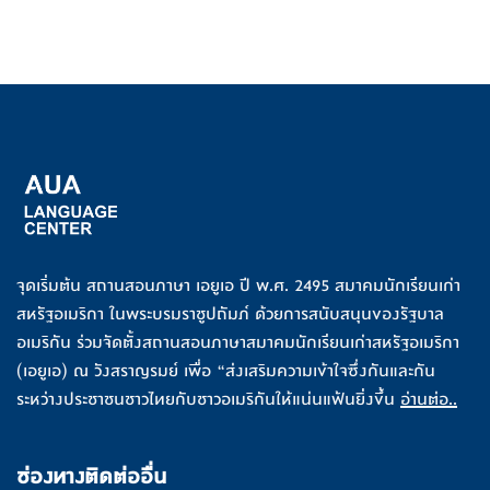
จุดเริ่มต้น สถานสอนภาษา เอยูเอ ปี พ.ศ. 2495 สมาคมนักเรียนเก่า
สหรัฐอเมริกา ในพระบรมราชูปถัมภ์ ด้วยการสนับสนุนของรัฐบาล
อเมริกัน ร่วมจัดตั้งสถานสอนภาษาสมาคมนักเรียนเก่าสหรัฐอเมริกา
(เอยูเอ) ณ วังสราญรมย์ เพื่อ “ส่งเสริมความเข้าใจซึ่งกันและกัน
ระหว่างประชาชนชาวไทยกับชาวอเมริกันให้แน่นแฟ้นยิ่งขึ้น
อ่านต่อ..
ช่องทางติดต่ออื่น