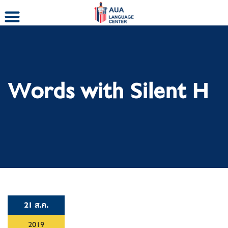
Skip
to
content
Words with Silent H
21 ส.ค.
2019