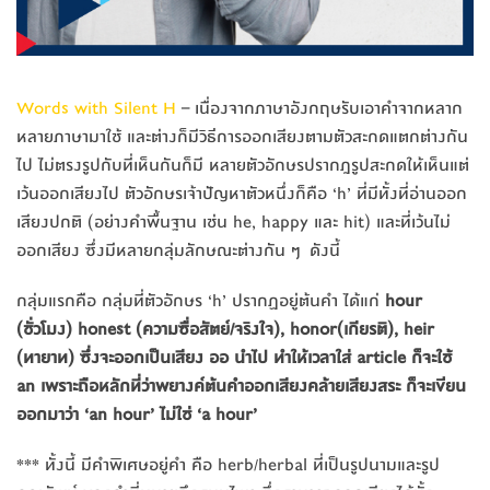
Words with Silent H
– เนื่องจากภาษาอังกฤษรับเอาคำจากหลาก
หลายภาษามาใช้ และต่างก็มีวิธีการออกเสียงตามตัวสะกดแตกต่างกัน
ไป ไม่ตรงรูปกับที่เห็นกันก็มี หลายตัวอักษรปรากฎรูปสะกดให้เห็นแต่
เว้นออกเสียงไป ตัวอักษรเจ้าปัญหาตัวหนึ่งก็คือ ‘h’ ที่มีทั้งที่อ่านออก
เสียงปกติ (อย่างคำพื้นฐาน เช่น he, happy และ hit) และที่เว้นไม่
ออกเสียง ซึ่งมีหลายกลุ่มลักษณะต่างกัน ๆ ดังนี้
กลุ่มแรกคือ กลุ่มที่ตัวอักษร ‘h’ ปรากฏอยู่ต้นคำ ได้แก่
hour
(ชั่วโมง) honest (ความซื่อสัตย์/จริงใจ), honor(เกียรติ), heir
(ทายาท) ซึ่งจะออกเป็นเสียง ออ นำไป ทำให้เวลาใส่ article ก็จะใช้
an เพราะถือหลักที่ว่าพยางค์ต้นคำออกเสียงคล้ายเสียงสระ ก็จะเขียน
ออกมาว่า ‘an hour’ ไม่ใช่ ‘a hour’
*** ทั้งนี้ มีคำพิเศษอยู่คำ คือ herb/herbal ที่เป็นรูปนามและรูป