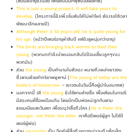
(ตอนที่อายุยังน้อย เฟร็ดเป็นนักฟุตบอลฝีเท้าดี)
This is just a young project. It will take years to
develop.
(โครงการนี้ยังเพิ่งเริ่มต้นได้ไม่เท่าไหร่ ต้องรอใช้เวลา
พัฒนาอีกหลายปี)
Although Peter is 50 years old, he is quite young for
his age.
(แม้ว่าปีเตอร์อายุห้าสิบปี แต่ยังดูหนุ่มกว่าอายุ)
The birds are bringing back worms to feed their
young.
(พวกนกกำลังนำหนอนกลับไปป้อนเลี้ยงลูกๆของ
พวกมัน)
ส่วน
the young
เป็นคำนามในตัวเอง หมายถึงเหล่าเยาวชน
ซึ่งตามด้วยคำกริยาพหูพจน์ (
The young of today are the
leaders of tomorrow.
– เยาวชนในวันนี้คือผู้นำในอนาคต)
นอกจากนี้ วลี
the young
ยังใช้ตามท้ายชื่อ เพื่อเทียบในกรณี
มีสองคนที่ชื่อเหมือนกัน โดยมักเป็นพ่อแม่/ลูกกันตาม
ธรรมเนียมตะวันตก เพื่อระบุว่าสื่อถึงใคร (
He is Peter the
younger, not Peter the elder.
เขาคือปีเตอร์ผู้ลูก ไม่ใช่ปี
เตอร์ผู้พ่อ)
ส่วน
youngster
เป็น อีกคำที่สื่อถึงเยาวชน(รวมถึงเด็กเล็ก