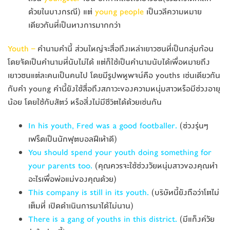
ด้วยในบางกรณี) แต่
young people
เป็นวลีความหมาย
เดียวกันที่เป็นทางการมากกว่า
Youth –
คำนามคำนี้ ส่วนใหญ่จะสื่อถึงเหล่าเยาวชนที่เป็นกลุ่มก้อน
โดยจัดเป็นคำนามที่นับไม่ได้ แต่ก็ใช้เป็นคำนามนับได้เพื่อหมายถึง
เยาวชนแต่ละคนเป็นคนไป โดยมีรูปพหูพจน์คือ youths เช่นเดียวกัน
กับคำ young คำนี้ยังใช้สื่อถึงสภาวะของความหนุ่มสาวหรือมีช่วงอายุ
น้อย โดยใช้กับสัตว์ หรือสิ่งไม่มีชีวิตได้ด้วยเช่นกัน
In his youth, Fred was a good footballer.
(ช่วงรุ่นๆ
เฟร็ดเป็นนักฟุตบอลฝีเท้าดี)
You should spend your youth doing something for
your parents too.
(คุณควรจะใช้ช่วงวัยหนุ่มสาวของคุณทำ
อะไรเพื่อพ่อแม่ของคุณด้วย)
This company is still in its youth.
(บริษัทนี้ยังถือว่าโตไม่
เต็มที่ เปิดดำเนินการมาได้ไม่นาน)
There is a gang of youths in this district.
(มีแก็งค์วัย