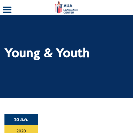
Skip
to
content
Young & Youth
20 ส.ค.
2020