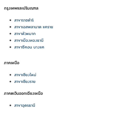
กรุงเทพและปริมณฑล
สาขาราชดำริ
สาขาเอสพลานาด แคราย
สาขาหัวหมาก
สาขาเมืองทองธานี
สาขาซีคอน บางแค
ภาคเหนือ
สาขาเชียงใหม่
สาขาเชียงราย
ภาคตะวันออกเฉียงเหนือ
สาขาอุดรธานี