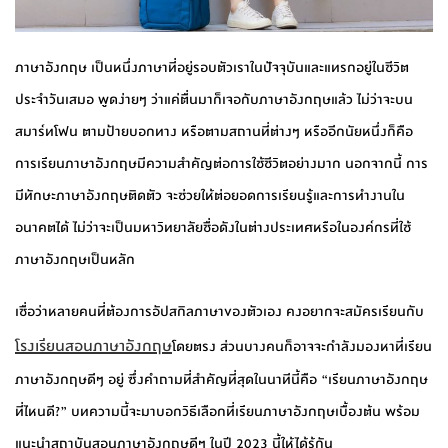
ภาษาอังกฤษ เป็นหนึ่งภาษาที่อยู่รอบตัวเราในปัจจุบันและแทรกอยู่ในชีวิต
ประจำวันเสมอ พูดง่ายๆ ว่าแค่ตื่นมาก็เจอกับภาษาอังกฤษแล้ว ไม่ว่าจะบน
สมาร์ทโฟน ตามป้ายบอกทาง หรือตามสถานที่ต่างๆ หรืออีกนัยหนึ่งก็คือ
การเรียนภาษาอังกฤษมีความสำคัญต่อการใช้ชีวิตอย่างมาก นอกจากนี้ การ
มีทักษะภาษาอังกฤษติดตัว จะช่วยให้ต่อยอดการเรียนรู้และการทำงานใน
อนาคตได้ ไม่ว่าจะเป็นมหาวิทยาลัยชื่อดังในต่างประเทศหรือในองค์กรที่ใช้
ภาษาอังกฤษเป็นหลัก
เชื่อว่าหลายคนที่ต้องการอัปสกิลภาษาของตัวเอง คงอยากจะสมัครเรียนกับ
โรงเรียนสอนภาษาอังกฤษ
โดยตรง ส่วนบางคนก็อาจจะกำลังมองหาที่เรียน
ภาษาอังกฤษดีๆ อยู่ ซึ่งคำถามที่สำคัญที่สุดในนาทีนี้คือ “เรียนภาษาอังกฤษ
ที่ไหนดี?” บทความนี้จะมาบอกวิธีเลือกที่เรียนภาษาอังกฤษเบื้องต้น พร้อม
แนะนำสถาบันสอนภาษาอังกฤษดีๆ ในปี 2023 นี้ให้ได้รู้กัน