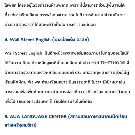
ไลฟ์สด ใครที่อยู่ในวัยทำงานห้ามพลาด เพราะที่นี่สามารถช่วยปูพื้นฐานได้
ตั้งแต่การเขียนอีเมล การพรีเซนต์งาน รวมไปถึงการสัมภาษณ์งานกับชาว
ต่างชาติ รับรองว่าได้ทักษะที่จำเป็นในการทำงานแน่นอน
4. Wall Street English (วอลล์สตรีท อิงลิช)
Wall Street English เป็นอีกหนึ่งแพลตฟอร์มสอนภาษาอังกฤษออนไลน์ที่
ได้รับความนิยม ด้วยหลักสูตรที่เป็นเอกลักษณ์อย่าง MULTIMETHOD® ที่
ผ่านการรับรองจากมหาวิทยาลัยเคมบริจด์ ประเทศอังกฤษ สามารถช่วยให้ผู้
เรียนฝึกทักษะฟัง พูด อ่าน เขียนอย่างเป็นธรรมชาติ ไม่ว่าจะมีเป้าหมายใน
การเรียนเพื่อเพิ่มทักษะภาษาด้านการท่องเที่ยว ธุรกิจ หรือสอบภาษาอังกฤษ
เพื่อไปเรียนต่อต่างประเทศ ก็เรียนได้ครบจบในที่เดียว
5. AUA LANGUAGE CENTER (สถานสอนภาษาสมาคมนักเรียน
เก่าสหรัฐอเมริกา)