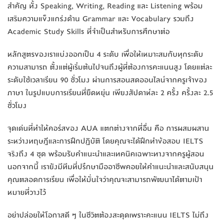
สำคัญ ทั้ง Speaking, Writing, Reading และ Listening พร้อม
เสริมความแข็งแกร่งด้าน Grammar และ Vocabulary รวมถึง
Academic Study Skills ที่จำเป็นสำหรับการศึกษาต่อ
หลักสูตรของเราแบ่งออกเป็น 4 ระดับ เพื่อให้เหมาะสมกับทุกระดับ
ความสามารถ ตั้งแต่ผู้เริ่มต้นไปจนถึงผู้ที่ต้องการคะแนนสูง โดยแต่ละ
ระดับใช้เวลาเรียน 90 ชั่วโมง ผ่านการสอนสดออนไลน์จากครูเจ้าของ
ภาษา ในรูปแบบการเรียนที่ยืดหยุ่น เพียงสัปดาห์ละ 2 ครั้ง ครั้งละ 2.5
ชั่วโมง
จุดเด่นที่ทำให้คอร์สของ AUA แตกต่างจากที่อื่น คือ การผสมผสาน
ระหว่างทฤษฎีและการฝึกปฏิบัติ โดยคุณจะได้ฝึกทำข้อสอบ IELTS
จริงถึง 4 ชุด พร้อมรับคำแนะนำและเทคนิคเฉพาะทางจากครูผู้สอน
นอกจากนี้ เรายังมีทีมที่ปรึกษามืออาชีพคอยให้คำแนะนำและสนับสนุน
คุณตลอดการเรียน เพื่อให้มั่นใจว่าคุณจะสามารถพัฒนาได้ตามเป้า
หมายที่วางไว้
อย่าปล่อยให้โอกาสดี ๆ ในชีวิตต้องสะดุดเพราะคะแนน IELTS ไม่ถึง