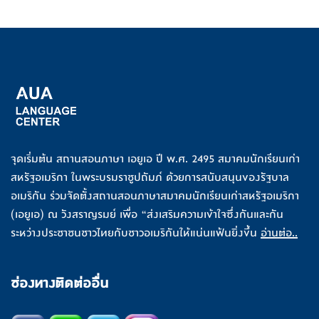
จุดเริ่มต้น สถานสอนภาษา เอยูเอ ปี พ.ศ. 2495 สมาคมนักเรียนเก่า
สหรัฐอเมริกา ในพระบรมราชูปถัมภ์ ด้วยการสนับสนุนของรัฐบาล
อเมริกัน ร่วมจัดตั้งสถานสอนภาษาสมาคมนักเรียนเก่าสหรัฐอเมริกา
(เอยูเอ) ณ วังสราญรมย์ เพื่อ “ส่งเสริมความเข้าใจซึ่งกันและกัน
ระหว่างประชาชนชาวไทยกับชาวอเมริกันให้แน่นแฟ้นยิ่งขึ้น
อ่านต่อ..
ช่องทางติดต่ออื่น