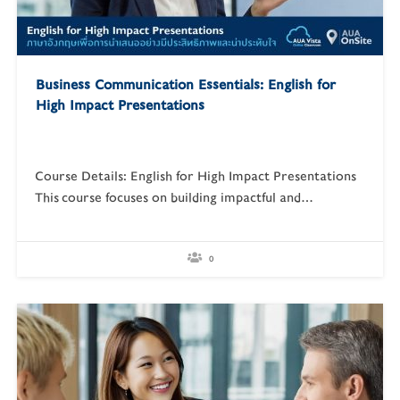
Business Communication Essentials: English for
High Impact Presentations
Course Details: English for High Impact Presentations
This course focuses on building impactful and
persuasive presentation skills in English. Participants
will practice structuring presentations, engaging
audiences, using visuals effectively, and delivering with
0
confidence. Learning Objectives Structure
presentations with clear openings, main sections, and
conclusions Use storytelling, questions, and facts to
engage…