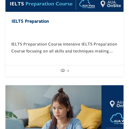
IELTS Preparation
IELTS Preparation Course Intensive IELTS Preparation
Course focusing on all skills and techniques making
sure that you can achieve your desirable IELTS bands
All skills and techniques, and a lot more speaking
writing reading listening grammar and vocabulary
0
academic study skills authentic IELTS practice tests
Curriculum structure : 4 levels…