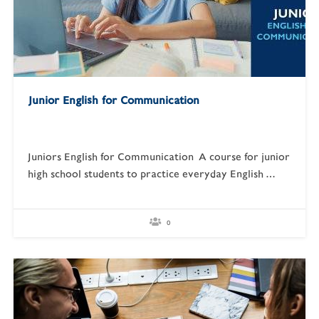
Junior English for Communication
Juniors English for Communication A course for junior
high school students to practice everyday English
Develop all 4 skills of English in a friendly and
interactive environment Learn grammar and
authentic English usage through integrative teaching
0
approaches Improve overall English proficiency or
prepare for more specialized English courses such as…