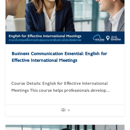
Business Communication Essential: English for
Effective International Meetings
Course Details: English for Effective International
Meetings This course helps professionals develop
effective English skills for participating in and leading
international meetings. Learners will gain confidence
in expressing opinions, negotiating decisions, and
0
managing cross-cultural communication. Learning
Objectives Express opinions and make collaborative