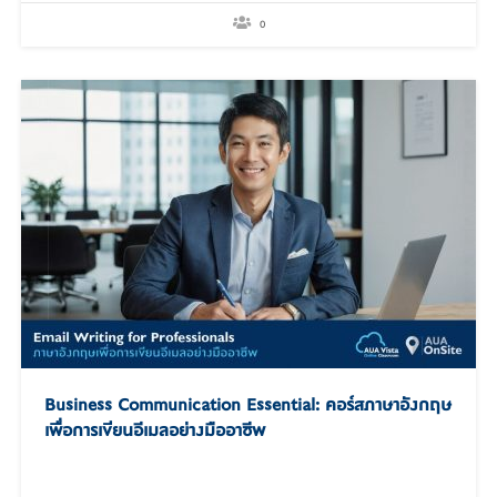
politeness, and concise communication. It covers a
wide range of workplace correspondence, from
0
internal communication within organizations to
professional exchanges with international partners and
clients. Learning Objectives Write formal,…
Business Communication Essential: คอร์สภาษาอังกฤษ
เพื่อการเขียนอีเมลอย่างมืออาชีพ