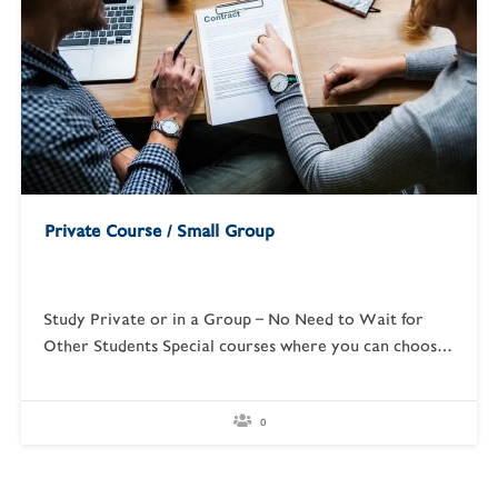
Private Course / Small Group
Study Private or in a Group – No Need to Wait for
Other Students Special courses where you can choose
your own convenient schedule. No need to wait for a
certain number of students like regular classes. You
can come in a group or study alone. You can choose
0
to…