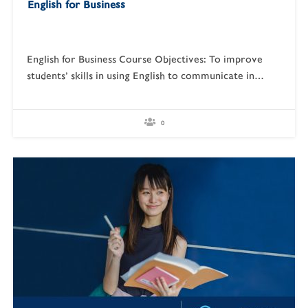
Negotiation and Action-Oriented Language: การสื่อสาร
English for Business
เพื่อเจรจาและการดำเนินการ Awareness of Tone…
English for Business Course Objectives: To improve
students’ skills in using English to communicate in
business contexts and situations including meetings,
presenting proposals, email writing and report writing
To raise students’ confidence in using English to
0
communicate with colleagues or with clients To
introduce English vocabulary commonly used in
business…