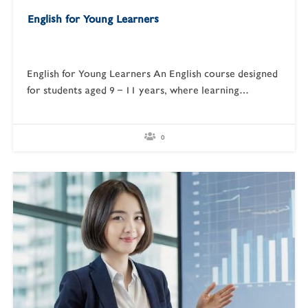
English for Young Learners
English for Young Learners An English course designed
for students aged 9 – 11 years, where learning
becomes fun and engaging.Students will explore
English through play, hands-on activities, and creative
projects that strengthen their language foundation and
0
build confidence in real communication. Course
Structure: The English for Young Learners…