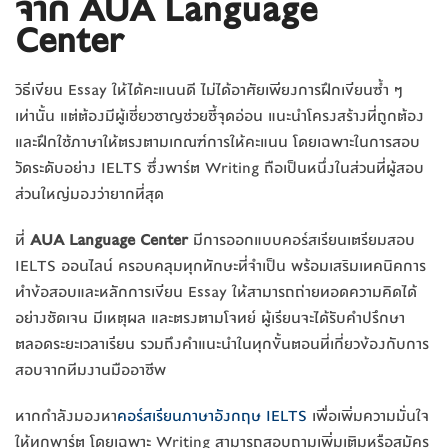
จาก AUA Language
Center
วิธีเขียน Essay ให้ได้คะแนนดี ไม่ได้อาศัยเพียงการฝึกเขียนซ้ำ ๆ
เท่านั้น แต่ต้องมีผู้เชี่ยวชาญช่วยชี้จุดอ่อน แนะนำโครงสร้างที่ถูกต้อง
และฝึกใช้ภาษาให้ตรงตามเกณฑ์การให้คะแนน โดยเฉพาะในการสอบ
วัดระดับอย่าง IELTS ซึ่งพาร์ต Writing ถือเป็นหนึ่งในส่วนที่ผู้สอบ
ส่วนใหญ่มองว่ายากที่สุด
ที่
AUA Language Center
มีการออกแบบคอร์สเรียนเตรียมสอบ
IELTS ออนไลน์ ครอบคลุมทุกทักษะที่จำเป็น พร้อมเสริมเทคนิคการ
ทำข้อสอบและหลักการเขียน Essay ให้สามารถถ่ายทอดความคิดได้
อย่างชัดเจน มีเหตุผล และตรงตามโจทย์ ผู้เรียนจะได้รับคำปรึกษา
ตลอดระยะเวลาเรียน รวมถึงคำแนะนำในทุกขั้นตอนที่เกี่ยวข้องกับการ
สอบจากทีมงานมืออาชีพ
หากกำลังมองหา
คอร์สเรียนภาษาอังกฤษ IELTS
เพื่อเพิ่มความมั่นใจ
ให้ทุกพาร์ต โดยเฉพาะ Writing สามารถสอบถามเพิ่มเติมหรือสมัคร