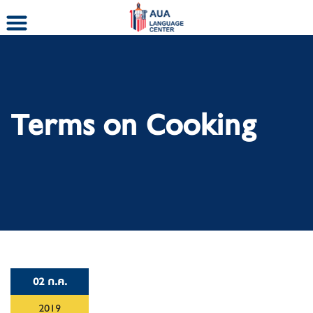
Skip
to
content
Terms on Cooking
02 ก.ค.
2019