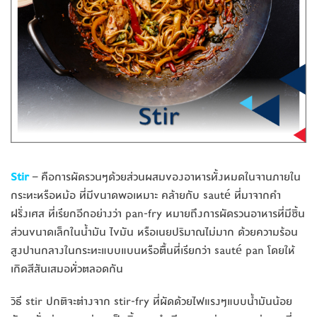
Stir
– คือการผัดรวนๆด้วยส่วนผสมของอาหารทั้งหมดในจานภายใน
กระทะหรือหม้อ ที่มีขนาดพอเหมาะ คล้ายกับ sauté ที่มาจากคำ
ฝรั่งเศส ที่เรียกอีกอย่างว่า pan-fry หมายถึงการผัดรวนอาหารที่มีชิ้น
ส่วนขนาดเล็กในน้ำมัน ไขมัน หรือเนยปริมาณไม่มาก ด้วยความร้อน
สูงปานกลางในกระทะแบบแบนหรือตื้นที่เรียกว่า sauté pan โดยให้
เกิดสีสันเสมอทั่วตลอดกัน
วิธี stir ปกติจะต่างจาก stir-fry ที่ผัดด้วยไฟแรงๆแบบน้ำมันน้อย