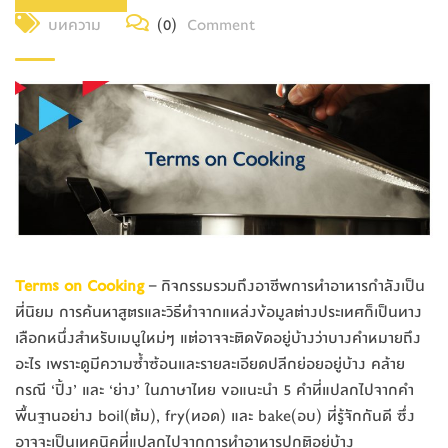
บทความ
(0)
Comment
Terms on Cooking
– กิจกรรมรวมถึงอาชีพการทำอาหารกำลังเป็น
ที่นิยม การค้นหาสูตรและวิธีทำจากแหล่งข้อมูลต่างประเทศก็เป็นทาง
เลือกหนึ่งสำหรับเมนูใหม่ๆ แต่อาจจะติดขัดอยู่บ้างว่าบางคำหมายถึง
อะไร เพราะดูมีความซ้ำซ้อนและรายละเอียดปลีกย่อยอยู่บ้าง คล้าย
กรณี ‘ปิ้ง’ และ ‘ย่าง’ ในภาษาไทย ขอแนะนำ 5 คำที่แปลกไปจากคำ
พื้นฐานอย่าง boil(ต้ม), fry(ทอด) และ bake(อบ) ที่รู้จักกันดี ซึ่ง
อาจจะเป็นเทคนิคที่แปลกไปจากการทำอาหารปกติอยู่บ้าง