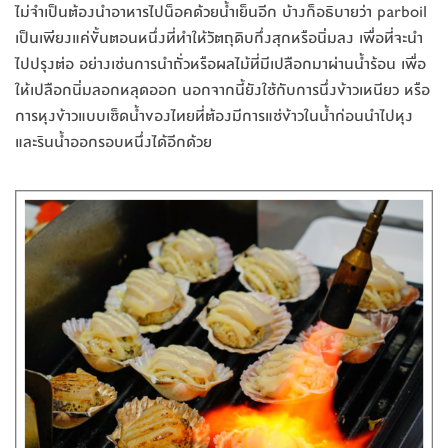
ไม่จำเป็นต้องนำอาหารไปน็อคด้วยน้ำเย็นอีก บ้างก็อธิบายว่า parboil
เป็นเพียงแค่ขั้นตอนหนึ่งที่ทำให้วัตถุดิบกึ่งสุกหรือนิ่มลง เพื่อที่จะนำ
ไปปรุงต่อ อย่างเช่นการนำถั่วหรือผลไม้ที่มีเปลือกมาผ่านน้ำร้อน เพื่อ
ให้เปลือกนิ่มลอกหลุดออก นอกจากนี้ยังใช้กับการนึ่งข้าวเหนียว หรือ
การหุงข้าวแบบเช็ดน้ำของไทยที่ต้องมีการแช่ข้าวในน้ำก่อนนำไปหุง
และรินน้ำออกรอบหนึ่งได้อีกด้วย