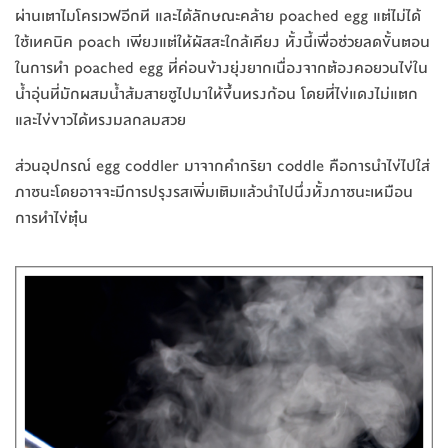
ผ่านเตาไมโครเวฟอีกที และได้ลักษณะคล้าย poached egg แต่ไม่ได้
ใช้เทคนิค poach เพียงแต่ให้ผัสสะใกล้เคียง ทั้งนี้เพื่อช่วยลดขั้นตอน
ในการทำ poached egg ที่ค่อนข้างยุ่งยากเนื่องจากต้องคอยวนไข่ใน
น้ำอุ่นที่มักผสมน้ำส้มสายชูไปมาให้ขึ้นทรงก้อน โดยที่ไข่แดงไม่แตก
และไข่ขาวได้ทรงมลกลมสวย
ส่วนอุปกรณ์ egg coddler มาจากคำกริยา coddle คือการนำไข่ไปใส่
ภาชนะโดยอาจจะมีการปรุงรสเพิ่มเติมแล้วนำไปนึ่งทั้งภาชนะเหมือน
การทำไข่ตุ๋น