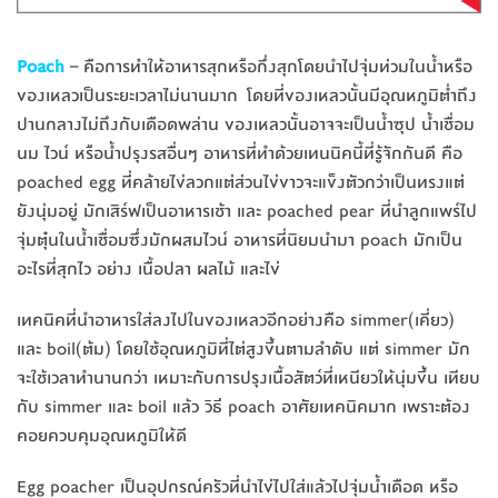
Poach
– คือการทำให้อาหารสุกหรือกึ่งสุกโดยนำไปจุ่มท่วมในน้ำหรือ
ของเหลวเป็นระยะเวลาไม่นานมาก โดยที่ของเหลวนั้นมีอุณหภูมิต่ำถึง
ปานกลางไม่ถึงกับเดือดพล่าน ของเหลวนั้นอาจจะเป็นน้ำซุป น้ำเชื่อม
นม ไวน์ หรือน้ำปรุงรสอื่นๆ อาหารที่ทำด้วยเทนนิคนี้ที่รู้จักกันดี คือ
poached egg ที่คล้ายไข่ลวกแต่ส่วนไข่ขาวจะแข็งตัวกว่าเป็นทรงแต่
ยังนุ่มอยู่ มักเสิร์ฟเป็นอาหารเช้า และ poached pear ที่นำลูกแพร์ไป
จุ่มตุ๋นในน้ำเชื่อมซึ่งมักผสมไวน์ อาหารที่นิยมนำมา poach มักเป็น
อะไรที่สุกไว อย่าง เนื้อปลา ผลไม้ และไข่
เทคนิคที่นำอาหารใส่ลงไปในของเหลวอีกอย่างคือ simmer(เคี่ยว)
และ boil(ต้ม) โดยใช้อุณหภูมิที่ไต่สูงขึ้นตามลำดับ แต่ simmer มัก
จะใช้เวลาทำนานกว่า เหมาะกับการปรุงเนื้อสัตว์ที่เหนียวให้นุ่มขึ้น เทียบ
กับ simmer และ boil แล้ว วิธี poach อาศัยเทคนิคมาก เพราะต้อง
คอยควบคุมอุณหภูมิให้ดี
Egg poacher เป็นอุปกรณ์ครัวที่นำไข่ไปใส่แล้วไปจุ่มน้ำเดือด หรือ