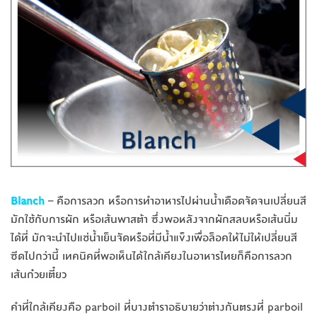
Blanch
– คือการลวก หรือการทำอาหารไปผ่านน้ำเดือดจัดจนเปลี่ยนสี
มักใช้กับการผัก หรือเส้นพาสต้า ซึ่งพอหลังจากผักสลบหรือเส้นนิ่ม
ได้ที่ มักจะนำไปแช่น้ำเย็นจัดหรือที่มีน้ำแข็งเพื่อล็อคให้ไม่ให้เปลี่ยนสี
ซีดไปกว่านี้ เทคนิคที่พอเห็นได้ใกล้เคียงในอาหารไทยก็คือการลวก
เส้นก๋วยเตี๋ยว
คำที่ใกล้เคียงคือ parboil ที่บางตำราอธิบายว่าต่างกันตรงที่ parboil