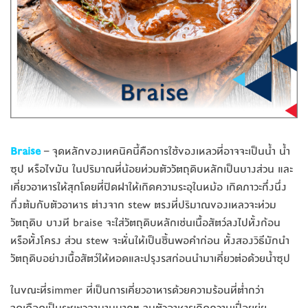
Braise
– จุดหลักของเทคนิคนี้คือการใช้ของเหลวที่อาจจะเป็นน้ำ น้ำ
ซุป หรือไขมัน ในปริมาณที่น้อยท่วมตัววัตถุดิบหลักเป็นบางส่วน และ
เคี่ยวอาหารให้สุกโดยที่ปิดฝาให้เกิดความระอุในหม้อ เกิดภาวะกึ่งนึ่ง
กึ่งต้มกับตัวอาหาร ต่างจาก stew ตรงที่ปริมาณของเหลวจะท่วม
วัตถุดิบ บางที braise จะใส่วัตถุดิบหลักเช่นเนื้อสัตว์ลงไปทั้งก้อน
หรือทั้งโครง ส่วน stew จะหั่นให้เป็นชิ้นพอคำก่อน ทั้งสองวิธีมักนำ
วัตถุดิบอย่างเนื้อสัตว์ให้ทอดและปรุงรสก่อนนำมาเคี่ยวต่อด้วยน้ำซุป
ในขณะที่simmer ที่เป็นการเคี่ยวอาหารด้วยความร้อนที่ต่ำกว่า
จุดเดือดเป็นระยะเวลานานมากๆ จนตัวอาหารเกิดความเปื่อยยุ่ย