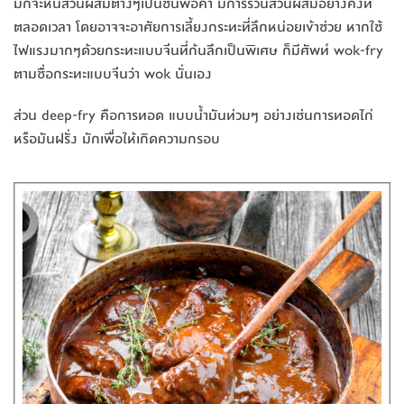
มักจะหั่นส่วนผสมต่างๆเป็นชิ้นพอคำ มีการรวนส่วนผสมอย่างคงที่
ตลอดเวลา โดยอาจจะอาศัยการเลี้ยงกระทะที่ลึกหน่อยเข้าช่วย หากใช้
ไฟแรงมากๆด้วยกระทะแบบจีนที่ก้นลึกเป็นพิเศษ ก็มีศัพท์ wok-fry
ตามชื่อกระทะแบบจีนว่า wok นั่นเอง
ส่วน deep-fry คือการทอด แบบน้ำมันท่วมๆ อย่างเช่นการทอดไก่
หรือมันฝรั่ง มักเพื่อให้เกิดความกรอบ