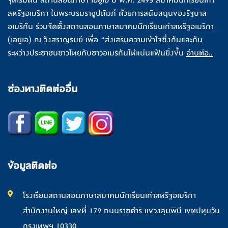
จุดเริ่มต้น สถานสอนภาษา เอยูเอ ปี พ.ศ. 2495 สมาคมนักเรียนเก่า
สหรัฐอเมริกา ในพระบรมราชูปถัมภ์ ด้วยการสนับสนุนของรัฐบาล
อเมริกัน ร่วมจัดตั้งสถานสอนภาษาสมาคมนักเรียนเก่าสหรัฐอเมริกา
(เอยูเอ) ณ วังสราญรมย์ เพื่อ “ส่งเสริมความเข้าใจซึ่งกันและกัน
ระหว่างประชาชนชาวไทยกับชาวอเมริกันให้แน่นแฟ้นยิ่งขึ้น
อ่านต่อ..
ช่องทางติดต่ออื่น
ข้อมูลติดต่อ
โรงเรียนสถานสอนภาษาสมาคมนักเรียนเก่าสหรัฐอเมริกา
สำนักงานใหญ่ เลขที่ 179 ถนนราชดำริ แขวงลุมพินี เขตปทุมวัน
กรุงเทพฯ 10330