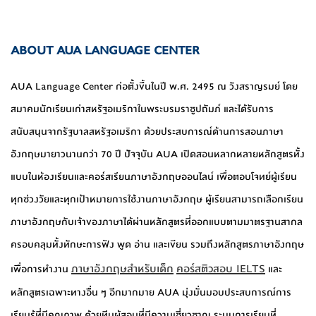
ABOUT AUA LANGUAGE CENTER
AUA Language Center ก่อตั้งขึ้นในปี พ.ศ. 2495 ณ วังสราญรมย์ โดย
สมาคมนักเรียนเก่าสหรัฐอเมริกาในพระบรมราชูปถัมภ์ และได้รับการ
สนับสนุนจากรัฐบาลสหรัฐอเมริกา ด้วยประสบการณ์ด้านการสอนภาษา
อังกฤษมายาวนานกว่า 70 ปี ปัจจุบัน AUA เปิดสอนหลากหลายหลักสูตรทั้ง
แบบในห้องเรียนและคอร์สเรียนภาษาอังกฤษออนไลน์ เพื่อตอบโจทย์ผู้เรียน
ทุกช่วงวัยและทุกเป้าหมายการใช้งานภาษาอังกฤษ ผู้เรียนสามารถเลือกเรียน
ภาษาอังกฤษกับเจ้าของภาษาได้ผ่านหลักสูตรที่ออกแบบตามมาตรฐานสากล
ครอบคลุมทั้งทักษะการฟัง พูด อ่าน และเขียน รวมถึงหลักสูตรภาษาอังกฤษ
ภาษาอังกฤษสำหรับเด็ก
คอร์สติวสอบ IELTS
เพื่อการทำงาน
และ
หลักสูตรเฉพาะทางอื่น ๆ อีกมากมาย AUA มุ่งมั่นมอบประสบการณ์การ
เรียนรู้ที่มีคุณภาพ ด้วยทีมผู้สอนที่มีความเชี่ยวชาญ ระบบการเรียนที่