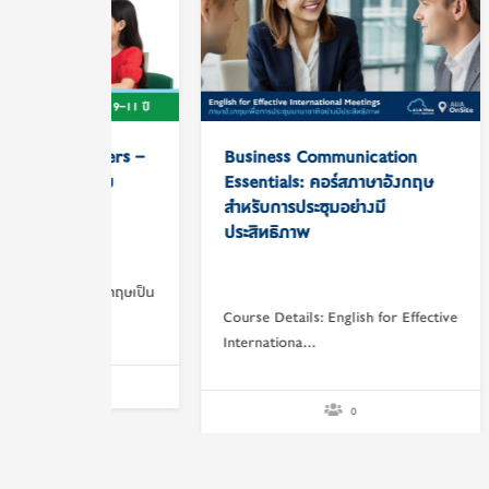
Busin
Essent
เพื่อกา
รายละเอี
rners –
Business Communication
เขียนอีเ
หรับ
Essentials: คอร์สภาษาอังกฤษ
สำหรับการประชุมอย่างมี
ประสิทธิภาพ
ษาอังกฤษเป็น
Course Details: English for Effective
Internationa…
0