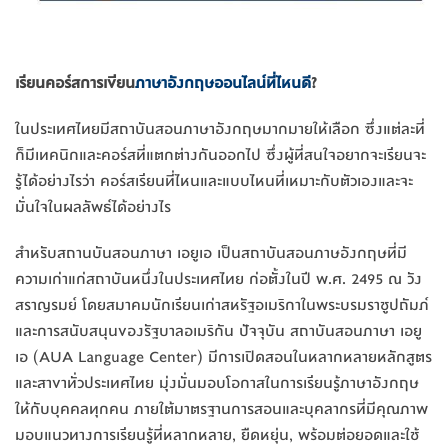
เรียนคอร์สการเขียน
ภาษาอังกฤษออนไลน์ที่ไหนดี
?
ในประเทศไทยมีสถาบันสอนภาษาอังกฤษมากมายให้เลือก ซึ่งแต่ละที่
ก็มีเทคนิกและคอร์สที่แตกต่างกันออกไป ซึ่งผู้ที่สนใจอยากจะเรียนจะ
รู้ได้อย่างไรว่า คอร์สเรียนที่ไหนและแบบไหนที่เหมาะกับตัวเองและจะ
มั่นใจในผลลัพธ์ได้อย่างไร
สำหรับสถานบันสอนภาษา เอยูเอ เป็นสถาบันสอนภาษอังกฤษที่มี
ความเก่าแก่สถาบันหนึ่งในประเทศไทย ก่อตั้งในปี พ.ศ. 2495 ณ วัง
สราญรมย์ โดยสมาคมนักเรียนเก่าสหรัฐอเมริกาในพระบรมราชูปถัมภ์
และการสนับสนุนของรัฐบาลอเมริกัน ปัจจุบัน สถาบันสอนภาษา เอยู
เอ (AUA Language Center) มีการเปิดสอนในหลากหลายหลักสูตร
และสาขาทั่วประเทศไทย มุ่งมั่นมอบโอกาสในการเรียนรู้ภาษาอังกฤษ
ให้กับบุคคลทุกคน ภายใต้มาตรฐานการสอนและบุคลากรที่มีคุณภาพ
มอบแนวทางการเรียนรู้ที่หลากหลาย, ยืดหยุ่น, พร้อมต่อยอดและใช้