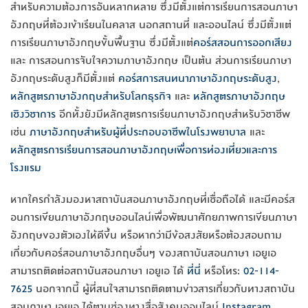
สำหรับความต้องการอันหลากหลาย ซึ่งมีตั้งแต่การเรียนการสอนภาษา
อังกฤษที่ต้องเข้าเรียนในคลาส นอกสถานที่ และออนไลน์ ซึ่งมีตั้งแต่
การเรียนภาษาอังกฤษขั้นพื้นฐาน ซึ่งมีตั้งแต่
คอร์สสอนการออกเสียง
และ การสอนการจับใจความภาษาอังกฤษ เป็นต้น ส่วนการเรียนภาษา
อังกฤษระดับสูงก็มีตั้งแต่
คอร์สการสนทนาภาษาอังกฤษระดับสูง
,
หลักสูตรภาษาอังกฤษสำหรับโลกธุรกิจ
และ
หลักสูตรภาษาอังกฤษ
เชิงวิชาการ
อีกทั้งยังมีหลักสูตรการเรียนภาษาอังกฤษสำหรับวิชาชีพ
เช่น
ภ
าษาอังกฤษสำหรับผู้ที่ประกอบอาชีพในโรงพยาบาล
และ
หลักสูตรการเรียนการสอนภาษาอังกฤษเพื่อการท่องเที่ยวและการ
โรงแรม
หากใครกำลังมองหาสถาบันสอนภาษาอังกฤษที่เชื่อถือได้ และมีคอร์ส
อนการเขียนภาษาอังกฤษออนไลน์เพื่อพัฒนาศักยภาพการเขียนภาษา
อังกฤษของตัวเองให้ดีขึ้น หรือหากว่ามีข้อสงสัยหรือต้องสอบถาม
เกี่ยวกับคอร์สอนภาษาอังกฤษอื่นๆ ของสถาบันสอนภาษา เอยูเอ
สามารถติดต่อสถาบันสอนภาษา เอยูเอ ได้
ที่นี่
หรือโทร:
02-114-
7625
นอกจากนี้ ผู้ที่สนใจสามารถติดตามข่าวสารเกี่ยวกับทางสถาบัน
สอนภาษา เอยูเอ ได้ตามช่องทางสื่อสังคมออนไลน์
Instagram
,